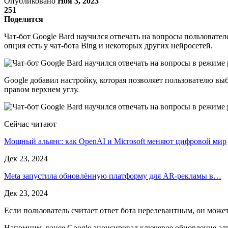
Опубликовано
Ноя 3, 2023
251
Поделится
Чат-бот Google Bard научился отвечать на вопросы пользовател
опция есть у чат-бота Bing и некоторых других нейросетей.
Google добавил настройку, которая позволяет пользователю вы
правом верхнем углу.
Сейчас читают
Мощный альянс: как OpenAI и Microsoft меняют цифровой мир
Дек 23, 2024
Meta запустила обновлённую платформу для AR-рекламы в…
Дек 23, 2024
Если пользователь считает ответ бота нерелевантным, он может
Напомним, ранее Google анонсировал ключевое обновление алго