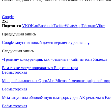
Google
251
Поделится
VK
OK.ru
Facebook
Twitter
WhatsApp
Telegram
Viber
Предыдущая запись
Google запустил новый домен верхнего уровня .ing
Следующая запись
«Грязная» конкуренция: как «отменить» сайт из топа Яндекса
Вам также могут понравиться
Еще от автора
Вебмастерская
Мощный альянс: как OpenAI и Microsoft меняют цифровой мир
Вебмастерская
Meta запустила обновлённую платформу для AR-рекламы в Face
Вебмастерская