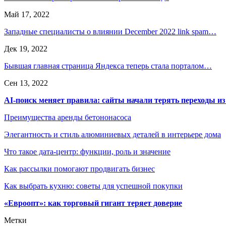
Май 17, 2022
Западные специалисты о влиянии December 2022 link spam…
Дек 19, 2022
Бывшая главная страница Яндекса теперь стала порталом…
Сен 13, 2022
AI-поиск меняет правила: сайты начали терять переходы из
Преимущества аренды бетононасоса
Элегантность и стиль алюминиевых деталей в интерьере дома
Что такое дата-центр: функции, роль и значение
Как рассылки помогают продвигать бизнес
Как выбрать кухню: советы для успешной покупки
«Евроопт»: как торговый гигант теряет доверие
Метки