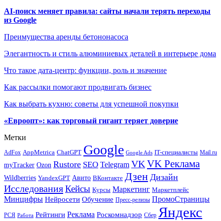
AI-поиск меняет правила: сайты начали терять переходы
из Google
Преимущества аренды бетононасоса
Элегантность и стиль алюминиевых деталей в интерьере дома
Что такое дата-центр: функции, роль и значение
Как рассылки помогают продвигать бизнес
Как выбрать кухню: советы для успешной покупки
«Евроопт»: как торговый гигант теряет доверие
Метки
Google
ChatGPT
IT-специалисты
AppMetrica
AdFox
Mail.ru
Google Ads
VK Реклама
VK
Rustore
SEO
Telegram
myTracker
Ozon
Дзен
Дизайн
Wildberries
Авито
ВКонтакте
YandexGPT
Исследования
Кейсы
Маркетинг
Маркетплейс
Курсы
Минцифры
ПромоСтраницы
Нейросети
Обучение
Пресс-релизы
Яндекс
Реклама
Рейтинги
Роскомнадзор
РСЯ
Сбер
Работа