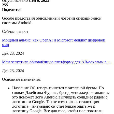
Опубликовано
Сен 6, 2023
255
Поделится
Google представил обновленный логотип операционной
системы Android.
Сейчас читают
Мощный альянс: как OpenAI и Microsoft меняют цифровой
мир
Дек 23, 2024
Meta запустила обновлённую платформу для AR-рекламы в…
Дек 23, 2024
Основные изменения:
Название ОС теперь пишется с заглавной буквы. По
словам Джейсона Фурнье, бренд-менеджера компании,
это поможет лого Android выглядеть солиднее рядом с
логотипом Google. Также изменилась стилизация
логотипа – визуально он стал ближе опять же к
логотипу Google. Все для того, чтобы пользователи