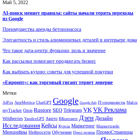
Май 5, 2022
AI-поиск меняет правила: сайты начали терять переходы
из Google
Преимущества аренды бетононасоса
Элегантность и стиль алюминиевых деталей в интерьере дома
Что такое дата-центр: функции, роль и значение
Как рассылки помогают продвигать бизнес
Как выбрать кухню: советы для успешной покупки
«Евроопт»: как торговый гигант теряет доверие
Метки
Google
ChatGPT
IT-специалисты
AppMetrica
AdFox
Mail.ru
Google Ads
VK Реклама
VK
Rustore
SEO
Telegram
myTracker
Ozon
Дзен
Дизайн
Wildberries
Авито
ВКонтакте
YandexGPT
Исследования
Кейсы
Маркетинг
Маркетплейс
Курсы
Минцифры
ПромоСтраницы
Нейросети
Обучение
Пресс-релизы