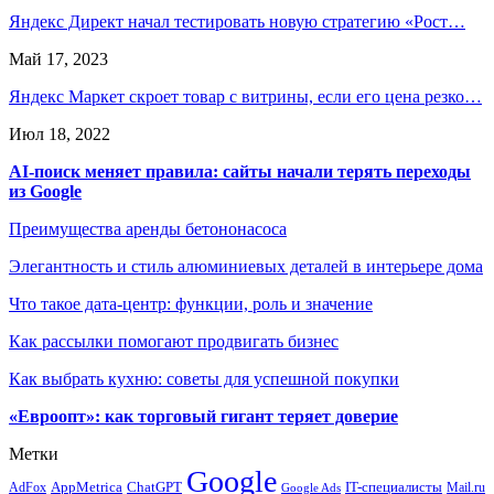
Яндекс Директ начал тестировать новую стратегию «Рост…
Май 17, 2023
Яндекс Маркет скроет товар с витрины, если его цена резко…
Июл 18, 2022
AI-поиск меняет правила: сайты начали терять переходы
из Google
Преимущества аренды бетононасоса
Элегантность и стиль алюминиевых деталей в интерьере дома
Что такое дата-центр: функции, роль и значение
Как рассылки помогают продвигать бизнес
Как выбрать кухню: советы для успешной покупки
«Евроопт»: как торговый гигант теряет доверие
Метки
Google
ChatGPT
IT-специалисты
AppMetrica
AdFox
Mail.ru
Google Ads