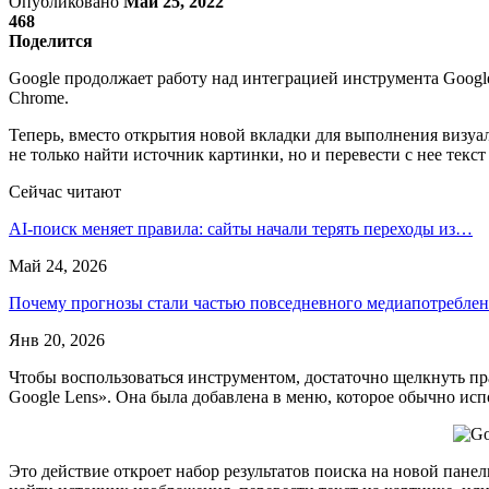
Опубликовано
Май 25, 2022
468
Поделится
Google продолжает работу над интеграцией инструмента Google
Chrome.
Теперь, вместо открытия новой вкладки для выполнения визуал
не только найти источник картинки, но и перевести с нее текс
Сейчас читают
AI-поиск меняет правила: сайты начали терять переходы из…
Май 24, 2026
Почему прогнозы стали частью повседневного медиапотребле
Янв 20, 2026
Чтобы воспользоваться инструментом, достаточно щелкнуть п
Google Lens». Она была добавлена в меню, которое обычно исп
Это действие откроет набор результатов поиска на новой пан