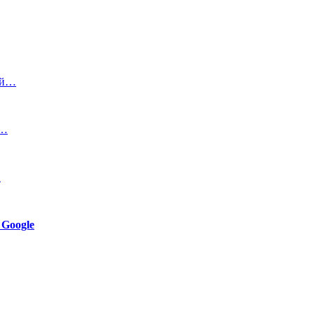
ей…
о…
…
 Google