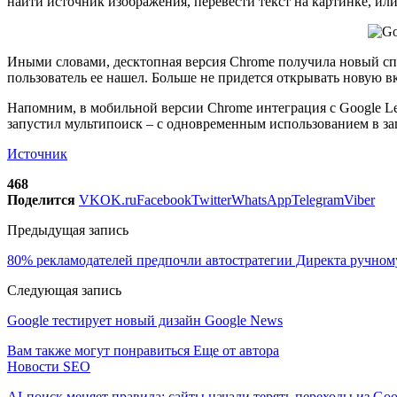
найти источник изображения, перевести текст на картинке, ил
Иными словами, десктопная версия Chrome получила новый спо
пользователь ее нашел. Больше не придется открывать новую в
Напомним, в мобильной версии Chrome интеграция с Google Len
запустил мультипоиск – с одновременным использованием в за
Источник
468
Поделится
VK
OK.ru
Facebook
Twitter
WhatsApp
Telegram
Viber
Предыдущая запись
80% рекламодателей предпочли автостратегии Директа ручном
Следующая запись
Google тестирует новый дизайн Google News
Вам также могут понравиться
Еще от автора
Новости SEO
AI-поиск меняет правила: сайты начали терять переходы из Goo