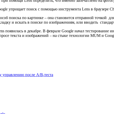
и при помощи Lens определить, что именно запечатлено на фото
соб поиска по картинке – она становится отправной точкой для
кладку и искать в поиске по изображениям, или вводить стандар
s появилась в декабре. В феврале Google начал тестирование ин
просе текста и изображений – на стыке технологии MUM и Googl
у управлению после A/B-теста
gle