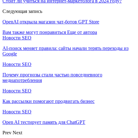
Стоит ли учиться на интернет-маркетолога в 2024 году?
Следующая запись
OpenAI открыла магазин чат-ботов GPT Store
Вам также могут понравиться
Еще от автора
Новости SEO
AI-поиск меняет правила: сайты начали терять переходы из
Google
Новости SEO
Почему прогнозы стали частью повседневного
медиапотребления
Новости SEO
Как рассылки помогают продвигать бизнес
Новости SEO
Open AI тестирует память для ChatGPT
Prev
Next