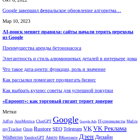
Google завершил февральское обновление алгоритма…
Мар 10, 2023
AI-поиск меняет правила: сайты начали терять переходы
из Google
Преимущества аренды бетононасоса
Элегантность и стиль алюминиевых деталей в интерьере дома
Что такое дата-центр: функции, роль и значение
Как рассылки помогают продвигать бизнес
Как выбрать кухню: советы для успешной покупки
«Евроопт»: как торговый гигант теряет доверие
Метки
Google
ChatGPT
IT-специалисты
AppMetrica
AdFox
Mail.ru
Google Ads
VK Реклама
VK
Rustore
SEO
Telegram
myTracker
Ozon
Дзен
Дизайн
Wildberries
Авито
ВКонтакте
YandexGPT