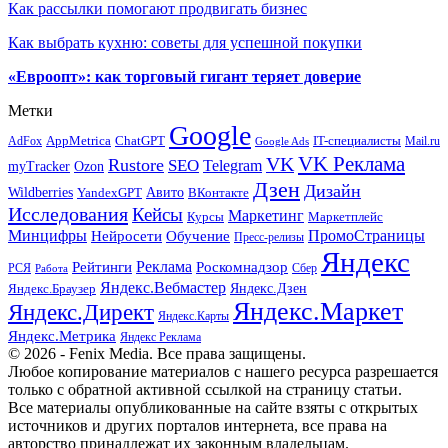
Как рассылки помогают продвигать бизнес
Как выбрать кухню: советы для успешной покупки
«Евроопт»: как торговый гигант теряет доверие
Метки
Google
ChatGPT
IT-специалисты
AppMetrica
AdFox
Mail.ru
Google Ads
VK Реклама
VK
Rustore
SEO
Telegram
myTracker
Ozon
Дзен
Дизайн
Wildberries
Авито
ВКонтакте
YandexGPT
Исследования
Кейсы
Маркетинг
Маркетплейс
Курсы
Минцифры
ПромоСтраницы
Нейросети
Обучение
Пресс-релизы
Яндекс
Реклама
Рейтинги
Роскомнадзор
РСЯ
Сбер
Работа
Яндекс.Вебмастер
Яндекс.Браузер
Яндекс.Дзен
Яндекс.Маркет
Яндекс.Директ
Яндекс.Карты
Яндекс.Метрика
Яндекс Реклама
© 2026 - Fenix Media. Все права защищены.
Любое копирование материалов с нашего ресурса разрешается
только с обратной активной ссылкой на страницу статьи.
Все материалы опубликованные на сайте взяты с открытых
источников и других порталов интернета, все права на
авторство принадлежат их законным владельцам.