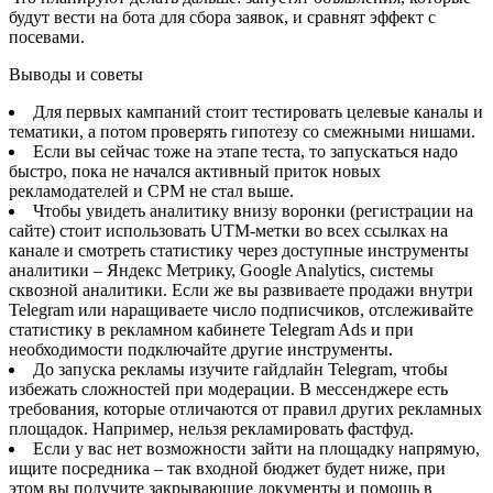
будут вести на бота для сбора заявок, и сравнят эффект с
посевами.
Выводы и советы
Для первых кампаний стоит тестировать целевые каналы и
тематики, а потом проверять гипотезу со смежными нишами.
Если вы сейчас тоже на этапе теста, то запускаться надо
быстро, пока не начался активный приток новых
рекламодателей и CPM не стал выше.
Чтобы увидеть аналитику внизу воронки (регистрации на
сайте) стоит использовать UTM-метки во всех ссылках на
канале и смотреть статистику через доступные инструменты
аналитики – Яндекс Метрику, Google Analytics, системы
сквозной аналитики. Если же вы развиваете продажи внутри
Telegram или наращиваете число подписчиков, отслеживайте
статистику в рекламном кабинете Telegram Ads и при
необходимости подключайте другие инструменты.
До запуска рекламы изучите гайдлайн Telegram, чтобы
избежать сложностей при модерации. В мессенджере есть
требования, которые отличаются от правил других рекламных
площадок. Например, нельзя рекламировать фастфуд.
Если у вас нет возможности зайти на площадку напрямую,
ищите посредника – так входной бюджет будет ниже, при
этом вы получите закрывающие документы и помощь в