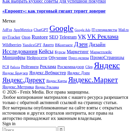
Как выбрать кухню: советы для успешной покупки
«Евроопт»: как торговый гигант теряет доверие
Метки
Google
ChatGPT
IT-специалисты
AppMetrica
AdFox
Mail.ru
Google Ads
VK Реклама
VK
Rustore
SEO
Telegram
myTracker
Ozon
Дзен
Дизайн
Wildberries
Авито
ВКонтакте
YandexGPT
Исследования
Кейсы
Маркетинг
Маркетплейс
Курсы
Минцифры
ПромоСтраницы
Нейросети
Обучение
Пресс-релизы
Яндекс
Реклама
Рейтинги
Роскомнадзор
РСЯ
Сбер
Работа
Яндекс.Вебмастер
Яндекс.Браузер
Яндекс.Дзен
Яндекс.Маркет
Яндекс.Директ
Яндекс.Карты
Яндекс.Метрика
Яндекс Реклама
© 2026 - Fenix Media. Все права защищены.
Любое копирование материалов с нашего ресурса разрешается
только с обратной активной ссылкой на страницу статьи.
Все материалы опубликованные на сайте взяты с открытых
источников и других порталов интернета, все права на
авторство принадлежат их законным владельцам.
Sign in