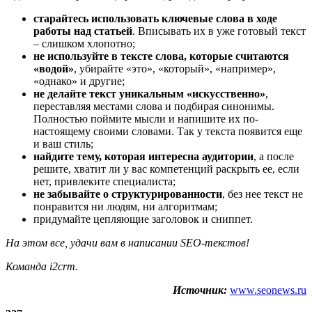
старайтесь использовать ключевые слова в ходе
работы над статьей
. Вписывать их в уже готовый текст
– слишком хлопотно;
не используйте в тексте слова, которые считаются
«водой»
, убирайте «это», «который», «например»,
«однако» и другие;
не делайте текст уникальным «искусственно»
,
переставляя местами слова и подбирая синонимы.
Полностью поймите мысли и напишите их по-
настоящему своими словами. Так у текста появится еще
и ваш стиль;
найдите тему, которая интересна аудитории
, а после
решите, хватит ли у вас компетенций раскрыть ее, если
нет, привлеките специалиста;
не забывайте о структурированности
, без нее текст не
понравится ни людям, ни алгоритмам;
придумайте цепляющие заголовок и сниппет.
На этом все, удачи вам в написании SEO-текстов!
Команда i2crm.
Источник:
www.seonews.ru