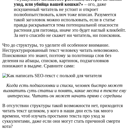
уход, или убийца вашей кошки?»
– ого, даже
искушенный читатель не устоит и откроет
полюбопытствовать, ключ тоже вписан. Разумеется
такой заголовок можно использовать, если в статье
правда раскрывается тема потенциальной опасности
растения для питомца, иначе это будет наглый кликбейт.
За него спасибо не скажет ни читатель, ни поисковик.
Что до структуры, то уделите ей особенное внимание.
Неструктурированный текст человеку читать невозможно.
Поисковики это знают, поэтому за полотнища слов без
деления на абзацы, списков, картинок, подзаголовков
понижают в выдаче. Сравните сами:
Когда есть подзаголовки и списки, человек быстро может
выхватить суть статьи и понять, какие места в тексте ему
интересны. Читать он может начать прямо с середины
В отсутствии структуры такой возможности нет, приходится
читать текст целиком, у кого в наши дни есть так много
времени, чтоб изучать простыню текста про уход за
суккулентами, даже если они могут стать причиной смерти
кота?