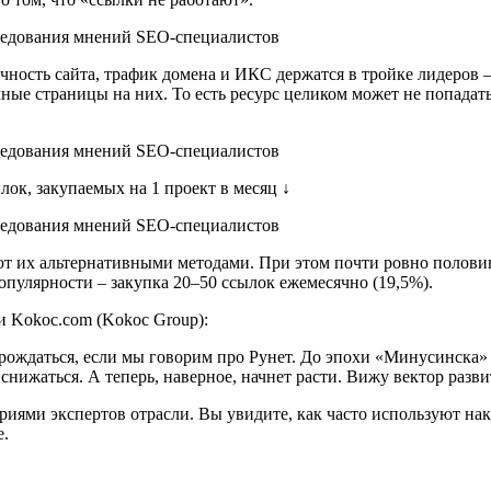
ость сайта, трафик домена и ИКС держатся в тройке лидеров – 
ные страницы на них. То есть ресурс целиком может не попадать
лок, закупаемых на 1 проект в месяц ↓
т их альтернативными методами. При этом почти ровно половина
опулярности – закупка 20–50 ссылок ежемесячно (19,5%).
и Kokoc.com (Kokoc Group):
зрождаться, если мы говорим про Рунет. До эпохи «Минусинска»
 снижаться. А теперь, наверное, начнет расти. Вижу вектор разв
риями экспертов отрасли. Вы увидите, как часто используют на
е.