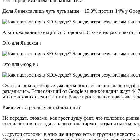
Что с продвижением под разные ПС?
Доля Яндекса лишь чуть-чуть выше – 15,3% против 14% у Goo
А вот ожидания санкций со стороны ПС заметно различаются, е
Это для Яндекса ↓
Это для Google ↓
Счастливчиков, которые уже несколько лет не попадали под фи
разделились. Если санкций от Google за линкбилдинг ждут 44,7%
что поисковик следит за ними более пристально и наказывает 
Какие есть тренды у линкбилдинга?
Не передать словами, как греет душу факт, что половина рын
специалистов проводят анализ и планируют затраты на ссылки,
С другой стороны, в этих же цифрах есть и грустная новость
Соответственно, неудивительно, что на рынке слышны мнения 