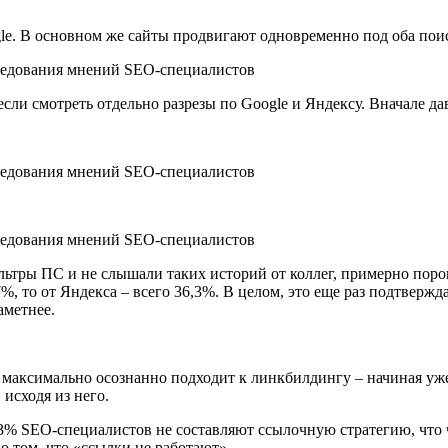
gle. В основном же сайты продвигают одновременно под оба пои
сли смотреть отдельно разрезы по Google и Яндексу. Вначале д
льтры ПС и не слышали таких историй от коллег, примерно поро
, то от Яндекса – всего 36,3%. В целом, это еще раз подтвержда
заметнее.
ка максимально осознанно подходит к линкбилдингу – начиная у
 исходя из него.
: 53% SEO-специалистов не составляют ссылочную стратегию, чт
о том, что «ссылки не работают».