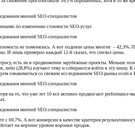
. За снижение проголосовали 39,1% опрошенных, хотя в то же вр
данными по изменению стоимости SEO-услуг.
о стоимость не поменялась. А вот подняли цены многие – 42,3%.
цены. И лишь примерно каждый 12-й сказал, что снизил цены.
опросу, есть ли в продвижении зарубежные проекты. Меньше поло
либо (28,8%) изучают тему и собираются войти в эту нишу. К сл
уем ознакомиться со свежим исследованием SEO-рынка ecom в 
 на то, что уже лет 10 все активно продвигают performance-ма
ных.
те с 69,7%. А вот конверсии в качестве критерия результативно
аботает на верхние уровни воронки продаж.