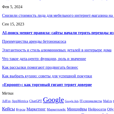
Фев 5, 2024
Снизили стоимость лида для мебельного интернет-магазина на
Сен 15, 2023
AI-поиск меняет правила: сайты начали терять переходы из
Преимущества аренды бетононасоса
Элегантность и стиль алюминиевых деталей в интерьере дома
Что такое дата-центр: функции, роль и значение
Как рассылки помогают продвигать бизнес
Как выбрать кухню: советы для успешной покупки
«Евроопт»: как торговый гигант теряет доверие
Метки
Google
ChatGPT
IT-специалисты
AppMetrica
AdFox
Mail.ru
Google Ads
Кейсы
Минцифры
Маркетинг
Нейросети
Обу
Маркетплейс
Курсы