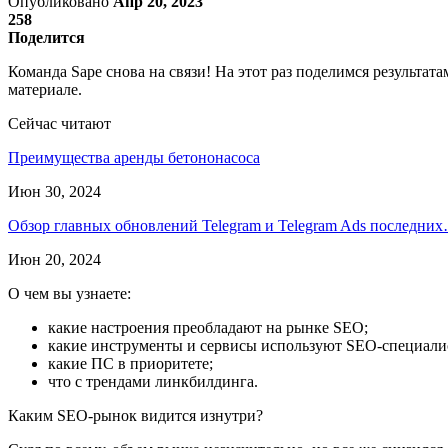
Опубликовано
Апр 20, 2023
258
Поделится
Команда Sape снова на связи! На этот раз поделимся результа
материале.
Сейчас читают
Преимущества аренды бетононасоса
Июн 30, 2024
Обзор главных обновлений Telegram и Telegram Ads последни
Июн 20, 2024
О чем вы узнаете:
какие настроения преобладают на рынке SEO;
какие инструменты и сервисы используют SEO-специал
какие ПС в приоритете;
что с трендами линкбилдинга.
Каким SEO-рынок видится изнутри?