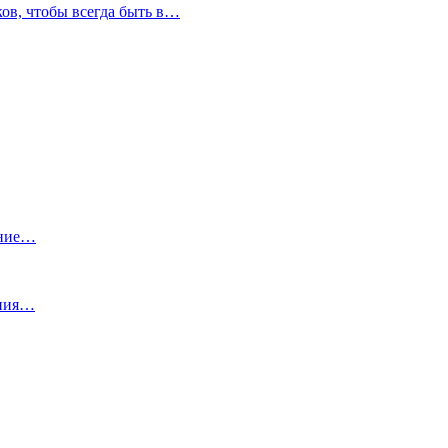
ков, чтобы всегда быть в…
ание…
ения…