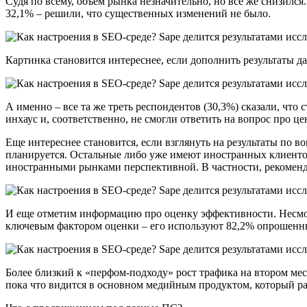
Судя по всему, объем рынка незначительно, но все же снизился
32,1% – решили, что существенных изменений не было.
Картинка становится интереснее, если дополнить результаты 
А именно – все та же треть респондентов (30,3%) сказали, чт
инхаус и, соответственно, не смогли ответить на вопрос про 
Еще интереснее становится, если взглянуть на результаты по в
планируется. Остальные либо уже имеют иностранных клиентов, 
иностранными рынками перспективной. В частности, рекоменд
И еще отметим информацию про оценку эффективности. Несмотря
ключевым фактором оценки – его используют 82,2% опрошен
Более близкий к «перфом-подходу» рост трафика на втором мес
пока что видится в основном медийным продуктом, который р