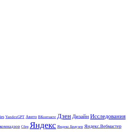
Дзен
Исследования
Дизайн
ies
Авито
ВКонтакте
YandexGPT
Яндекс
Яндекс.Вебмастер
комнадзор
Яндекс.Браузер
Сбер