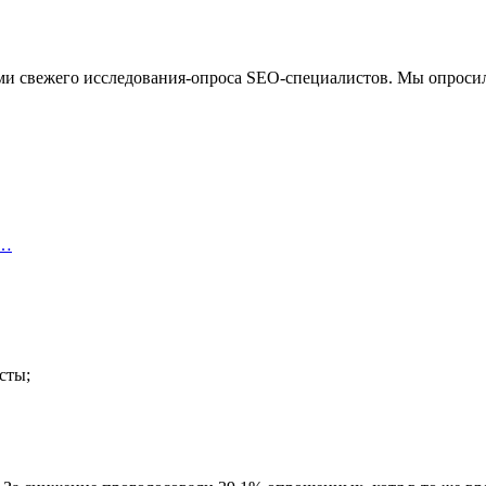
тами свежего исследования-опроса SEO-специалистов. Мы опроси
х…
исты;