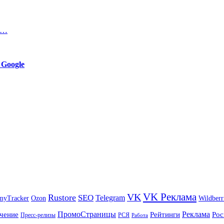
 …
 Google
VK Реклама
VK
Rustore
SEO
Telegram
myTracker
Ozon
Wildberr
ПромоСтраницы
Реклама
чение
Рейтинги
Рос
Пресс-релизы
РСЯ
Работа