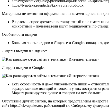
https://gorzdrav.org/blog/probiotiki-dlja-kishechnika-spisok-pre
https://b-apteka.ru/articles/kak-vybrat-probiotik.
Материалы не имеют ни оформления, ни комментариев, ни до
В целом – спрос достаточно стандартный и не имеет каки
конкретный – пользователи ищут медикаменты по станда
Особенности выдачи
Большая часть лидеров в Яндексе и Google совпадают, 
Лидеры выдачи в Яндексе:
Лидеры выдачи в Google:
Есть особенность и даже уникальность ниши – относительн
гораздо меньше позиций в топах, и у них доступен огран
Маркет ранжируется лучше и товаров на нем больше.
Отсутствие других сайтов, на которых представлены лекарства 
сайт https://lekvapteke.ru/, работающий по Сибирскому федера