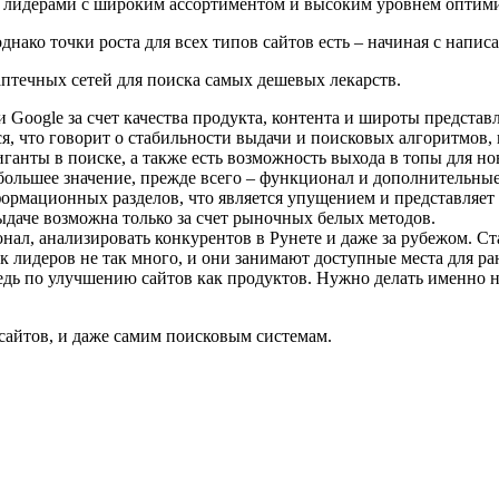
 лидерами с широким ассортиментом и высоким уровнем оптим
днако точки роста для всех типов сайтов есть – начиная с напи
птечных сетей для поиска самых дешевых лекарств.
Google за счет качества продукта, контента и широты представ
я, что говорит о стабильности выдачи и поисковых алгоритмов,
анты в поиске, а также есть возможность выхода в топы для но
льшее значение, прежде всего – функционал и дополнительные
ормационных разделов, что является упущением и представляет 
выдаче возможна только за счет рыночных белых методов.
ал, анализировать конкурентов в Рунете и даже за рубежом. Ст
ак лидеров не так много, и они занимают доступные места для р
едь по улучшению сайтов как продуктов. Нужно делать именно 
 сайтов, и даже самим поисковым системам.