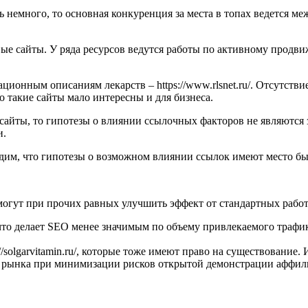
ь немного, то основная конкуренция за места в топах ведется
.
ые сайты. У ряда ресурсов ведутся работы по активному продв
онным описаниям лекарств – https://www.rlsnet.ru/. Отсутствие
то такие сайты мало интересны и для бизнеса.
сайты, то гипотезы о влиянии ссылочных факторов не являются 
и.
дим, что гипотезы о возможном влиянии ссылок имеют место бы
могут при прочих равных улучшить эффект от стандартных работ
что делает SEO менее значимым по объему привлекаемого трафи
solgarvitamin.ru/, которые тоже имеют право на существование. 
ры рынка при минимизации рисков открытой демонстрации аффил