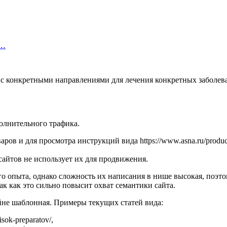
х…
 а с конкретными направлениями для лечения конкретных заболе
олнительного трафика.
 для просмотра инструкций вида https://www.asna.ru/product/ibupro
йтов не использует их для продвижения.
го опыта, однако сложность их написания в нише высокая, поэто
ак как это сильно повысит охват семантики сайта.
райне шаблонная. Примеры текущих статей вида:
pisok-preparatov/,