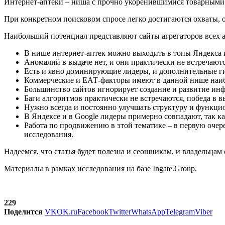
Интернет-аптеки – ниша с прочно укоренившимися товарными
При конкретном поисковом спросе легко достигаются охваты, о
Наибольший потенциал представляют сайты агрегаторов всех а
В нише интернет-аптек можно выходить в топы Яндекса и 
Аномалий в выдаче нет, и они практически не встречаютс
Есть и явно доминирующие лидеры, и дополнительные гиг
Коммерческие и ЕАТ-факторы имеют в данной нише наибо
Большинство сайтов игнорирует создание и развитие инф
Баги алгоритмов практически не встречаются, победа в 
Нужно всегда и постоянно улучшать структуру и функцион
В Яндексе и в Google лидеры примерно совпадают, так к
Работа по продвижению в этой тематике – в первую очер
исследования.
Надеемся, что статья будет полезна и сеошникам, и владельцам
Материалы в рамках исследования на базе Ingate.Group.
229
Поделится
VK
OK.ru
Facebook
Twitter
WhatsApp
Telegram
Viber