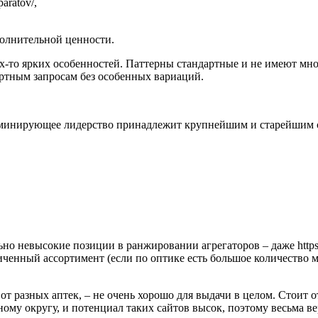
paratov/,
полнительной ценности.
х-то ярких особенностей. Паттерны стандартные и не имеют мног
ртным запросам без особенных вариаций.
доминирующее лидерство принадлежит крупнейшим и старейшим с
о невысокие позиции в ранжировании агрегаторов – даже https:/
иченный ассортимент (если по оптике есть большое количество м
от разных аптек, – не очень хорошо для выдачи в целом. Стоит о
льному округу, и потенциал таких сайтов высок, поэтому весьма 