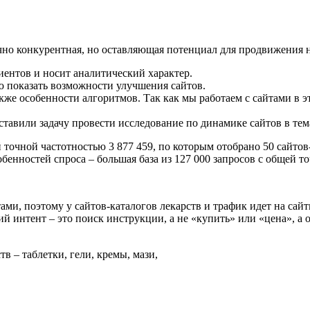
чно конкурентная, но оставляющая потенциал для продвижения н
иентов и носит аналитический характер.
ю показать возможности улучшения сайтов.
также особенности алгоритмов. Так как мы работаем с сайтами в 
тавили задачу провести исследование по динамике сайтов в тем
й точной частотностью 3 877 459, по которым отобрано 50 сайт
собенностей спроса – большая база из 127 000 запросов с общей т
ами, поэтому у сайтов-каталогов лекарств и трафик идет на сай
й интент – это поиск инструкции, а не «купить» или «цена», а
в – таблетки, гели, кремы, мази,