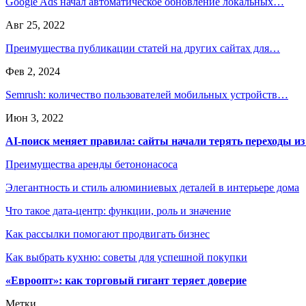
Google Ads начал автоматическое обновление локальных…
Авг 25, 2022
Преимущества публикации статей на других сайтах для…
Фев 2, 2024
Semrush: количество пользователей мобильных устройств…
Июн 3, 2022
AI-поиск меняет правила: сайты начали терять переходы из
Преимущества аренды бетононасоса
Элегантность и стиль алюминиевых деталей в интерьере дома
Что такое дата-центр: функции, роль и значение
Как рассылки помогают продвигать бизнес
Как выбрать кухню: советы для успешной покупки
«Евроопт»: как торговый гигант теряет доверие
Метки