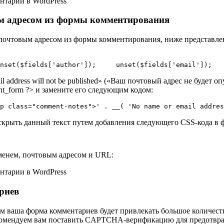
ым адресом из формы комментирования
 и почтовым адресом из формы комментирования, ниже представл
nset($fields['author']);     unset($fields['email']);   
address will not be published» («Ваш почтовый адрес не будет о
nt_form ?> и замените его следующим кодом:
<p class="comment-notes">' . __( 'No name or email addres
скрыть данный текст путем добавления следующего CSS-кода в фа
именем, почтовым адресом и URL:
риев
м ваша форма комментариев будет привлекать большое количество
рекомендуем вам поставить CAPTCHA-верификацию для предотвр