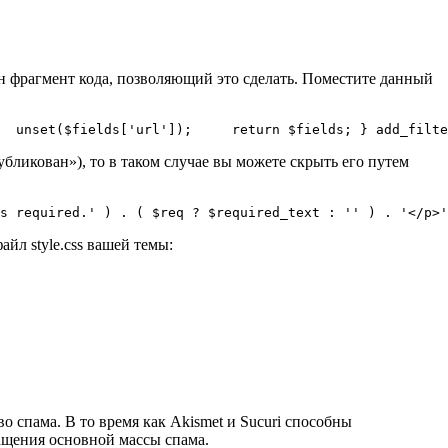
ен фрагмент кода, позволяющий это сделать. Поместите данный
  unset($fields['url']);     return $fields; } add_filte
публикован»), то в таком случае вы можете скрыть его путем
s required.' ) . ( $req ? $required_text : '' ) . '</p>'
йл style.css вашей темы:
 спама. В то время как Akismet и Sucuri способны
ащения основной массы спама.