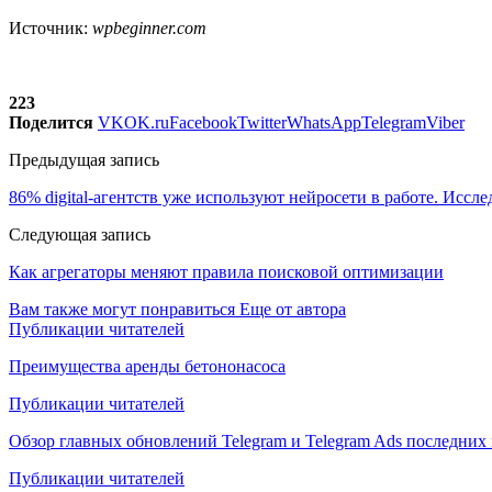
Источник:
wpbeginner.com
223
Поделится
VK
OK.ru
Facebook
Twitter
WhatsApp
Telegram
Viber
Предыдущая запись
86% digital-агентств уже используют нейросети в работе. Иссл
Следующая запись
Как агрегаторы меняют правила поисковой оптимизации
Вам также могут понравиться
Еще от автора
Публикации читателей
Преимущества аренды бетононасоса
Публикации читателей
Обзор главных обновлений Telegram и Telegram Ads последних
Публикации читателей