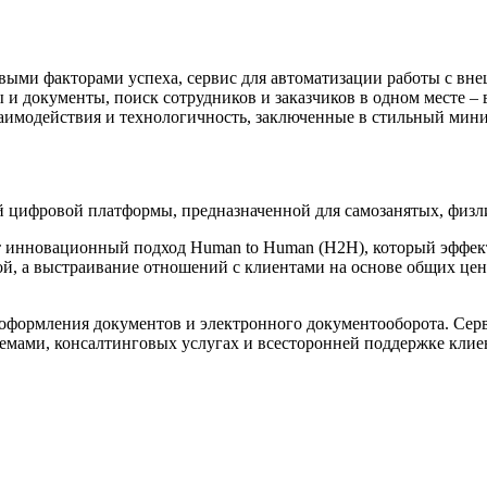
евыми факторами успеха, сервис для автоматизации работы с вн
и документы, поиск сотрудников и заказчиков в одном месте – 
аимодействия и технологичность, заключенные в стильный мини
ей цифровой платформы, предназначенной для самозанятых, физл
т инновационный подход Human to Human (H2H), который эффек
ой, а выстраивание отношений с клиентами на основе общих цен
 оформления документов и электронного документооборота. Серв
емами, консалтинговых услугах и всесторонней поддержке клие