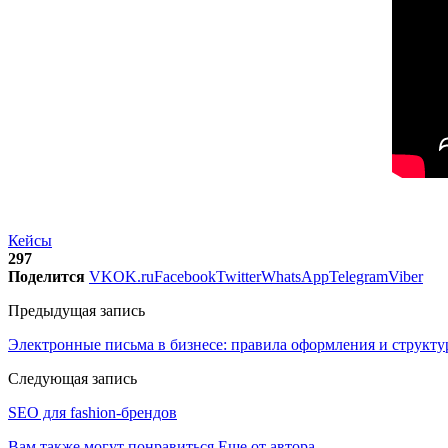
Кейсы
297
Поделится
VK
OK.ru
Facebook
Twitter
WhatsApp
Telegram
Viber
Предыдущая запись
Электронные письма в бизнесе: правила оформления и структ
Следующая запись
SEO для fashion-брендов
Вам также могут понравиться
Еще от автора