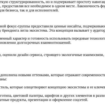
четкую структурированность, но и подчеркивает простоту навига
предоставляя все необходимое в одном месте. Лаконичность форм
ля бизнеса, так и для исполнителей.
енной фокус-группы предоставили ценные инсайты, подчеркиваю
 брендинга легла экосистема. Эта концепция вызывает у аудит
менный характер и готовность использовать передовые техноло
становлении долгосрочных взаимоотношений.
 оценили дизайн сервиса, строящего экологичные взаимосвязи,
а дополнена новыми оттенками, которые отражают современность
аны:
стиль, которые олицетворяют концепцию экосистемы и ее ключ
оготипа, цветовой палитры, шрифтов и других элементов в разл
атные продукты, презентации и оформление соцсетей.