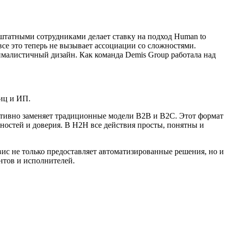
ештатными сотрудниками делает ставку на подход Human to
все это теперь не вызывает ассоциации со сложностями.
малистичный дизайн. Как команда Demis Group работала над
иц и ИП.
тивно заменяет традиционные модели B2B и B2C. Этот формат
ностей и доверия. В H2H все действия просты, понятны и
ис не только предоставляет автоматизированные решения, но и
нтов и исполнителей.