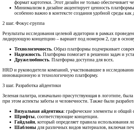
формат картотеки. Этот дизайн не только обеспечивает 
Минимализм в дизайне акцентирует ценность платформы, 
особенно важно в контексте создания удобной среды как д
2 шаг. Фокус-группа
Результаты исследования целевой аудитории в рамках провед
лидирующую концепцию – вариант под номером 2, где в основу
Технологичность
. Образ платформы подчеркивает совре
Надежность
. Платформа помогает в решении задач и у
Дружелюбность
. Платформа доступна для всех.
HRD и руководители компаний, участвовавшие в исследовании,
инновационную и технологичную платформу.
3 шаг. Разработка айдентики
Зеленая палитра, изначально присутствующая в логотипе, был
при этом аспекты заботы и человечности. Также были разработ
Визуальная айдентика
: графические элементы и общий 
Шрифты
, соответствующие концепции.
Гайдлайн
, который определяет правила использования л
Шаблоны
для различных видов материалов, включая печ