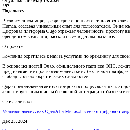
Опубликовано
Мар 19, 2024
297
Поделится
В современном мире, где доверие и ценности становятся ключ
Human, создавая уникальный опыт для пользователей. Финансы 
Цифровая платформа Qugo отражает человечность, простоту вз
брендингом компании, рассказываем в детальном кейсе.
О проекте
Компания обратилась к нам за услугами по брендингу для сво
В основе ценностей Qugo, официального партнера ФНС, лежи
предполагает не просто взаимодействие с безличной платформ
свободны от бюрократических сложностей.
Qugo предназначена автоматизировать процессы: от выплат до
акцентирует внимание на бесшовной интеграции с бизнес-сист
Сейчас читают
Мощный альянс: как OpenAI и Microsoft меняют цифровой мир
Дек 23, 2024