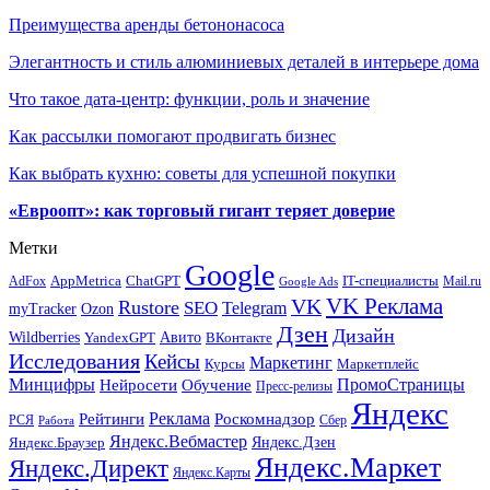
Преимущества аренды бетононасоса
Элегантность и стиль алюминиевых деталей в интерьере дома
Что такое дата-центр: функции, роль и значение
Как рассылки помогают продвигать бизнес
Как выбрать кухню: советы для успешной покупки
«Евроопт»: как торговый гигант теряет доверие
Метки
Google
ChatGPT
IT-специалисты
AppMetrica
AdFox
Mail.ru
Google Ads
VK Реклама
VK
Rustore
SEO
Telegram
myTracker
Ozon
Дзен
Дизайн
Wildberries
Авито
ВКонтакте
YandexGPT
Исследования
Кейсы
Маркетинг
Маркетплейс
Курсы
Минцифры
ПромоСтраницы
Нейросети
Обучение
Пресс-релизы
Яндекс
Реклама
Рейтинги
Роскомнадзор
РСЯ
Сбер
Работа
Яндекс.Вебмастер
Яндекс.Браузер
Яндекс.Дзен
Яндекс.Маркет
Яндекс.Директ
Яндекс.Карты