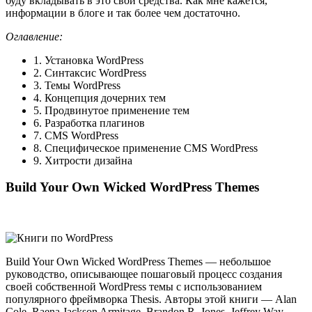
буду вкладывать в это свои средства. Как мне кажется,
информации в блоге и так более чем достаточно.
Оглавление:
1. Установка WordPress
2. Синтаксис WordPress
3. Темы WordPress
4. Концепция дочерних тем
5. Продвинутое применение тем
6. Разработка плагинов
7. CMS WordPress
8. Специфическое применение CMS WordPress
9. Хитрости дизайна
Build Your Own Wicked WordPress Themes
Build Your Own Wicked WordPress Themes — небольшое
руководство, описывающее пошаговый процесс создания
своей собственной WordPress темы c использованием
популярного фреймворка Thesis. Авторы этой книги — Alan
Cole, Raena Jackson Armitage, Brandon R. Jones, Jeffrey Way —