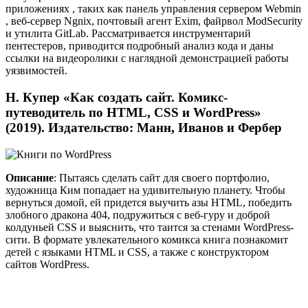
приложениях , таких как панель управления сервером Webmin
, веб-сервер Ngnix, почтовый агент Exim, файрвол ModSecurity
и утилита GitLab. Рассматривается инструментарий
пентестеров, приводится подробный анализ кода и даны
ссылки на видеоролики с наглядной демонстрацией работы
уязвимостей.
Н. Купер «Как создать сайт. Комикс-
путеводитель по HTML, CSS и WordPress»
(2019). Издательство: Манн, Иванов и Фербер
Описание
: Пытаясь сделать сайт для своего портфолио,
художница Ким попадает на удивительную планету. Чтобы
вернуться домой, ей придется выучить азы HTML, победить
злобного дракона 404, подружиться с веб-гуру и доброй
колдуньей CSS и выяснить, что таится за стенами WordPress-
сити. В формате увлекательного комикса книга познакомит
детей с языками HTML и CSS, а также с конструктором
сайтов WordPress.