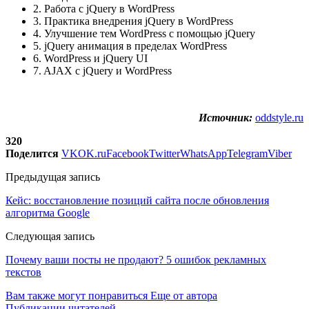
2. Работа с jQuery в WordPress
3. Практика внедрения jQuery в WordPress
4. Улучшение тем WordPress с помощью jQuery
5. jQuery анимация в пределах WordPress
6. WordPress и jQuery UI
7. AJAX c jQuery и WordPress
Источник:
oddstyle.ru
320
Поделится
VK
OK.ru
Facebook
Twitter
WhatsApp
Telegram
Viber
Предыдущая запись
Кейс: восстановление позиций сайта после обновления
алгоритма Google
Следующая запись
Почему ваши посты не продают? 5 ошибок рекламных
текстов
Вам также могут понравиться
Еще от автора
Публикации читателей