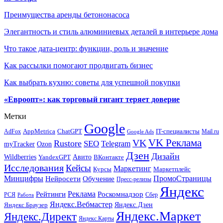
Преимущества аренды бетононасоса
Элегантность и стиль алюминиевых деталей в интерьере дома
Что такое дата-центр: функции, роль и значение
Как рассылки помогают продвигать бизнес
Как выбрать кухню: советы для успешной покупки
«Евроопт»: как торговый гигант теряет доверие
Метки
Google
ChatGPT
IT-специалисты
AppMetrica
AdFox
Mail.ru
Google Ads
VK Реклама
VK
Rustore
SEO
Telegram
myTracker
Ozon
Дзен
Дизайн
Wildberries
Авито
ВКонтакте
YandexGPT
Исследования
Кейсы
Маркетинг
Маркетплейс
Курсы
Минцифры
ПромоСтраницы
Нейросети
Обучение
Пресс-релизы
Яндекс
Реклама
Рейтинги
Роскомнадзор
РСЯ
Сбер
Работа
Яндекс.Вебмастер
Яндекс.Браузер
Яндекс.Дзен
Яндекс.Маркет
Яндекс.Директ
Яндекс.Карты