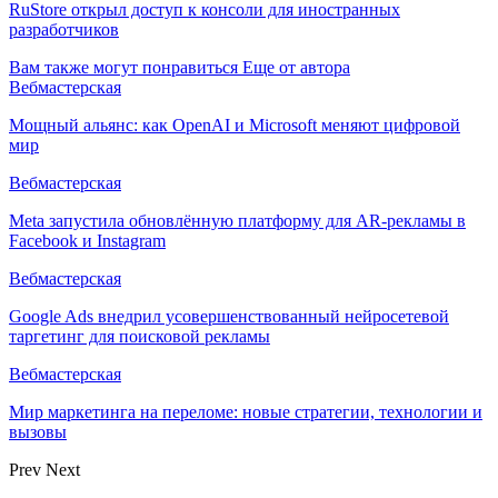
RuStore открыл доступ к консоли для иностранных
разработчиков
Вам также могут понравиться
Еще от автора
Вебмастерская
Мощный альянс: как OpenAI и Microsoft меняют цифровой
мир
Вебмастерская
Meta запустила обновлённую платформу для AR-рекламы в
Facebook и Instagram
Вебмастерская
Google Ads внедрил усовершенствованный нейросетевой
таргетинг для поисковой рекламы
Вебмастерская
Мир маркетинга на переломе: новые стратегии, технологии и
вызовы
Prev
Next