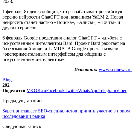
2023.
1 февраля Яндекс сообщил, что разрабатывает российскую
версию нейросети ChatGPT под названием YaLM 2. Новая
нейросеть станет частью «Поиска», «Алисы», «Почты» и
других сервисов.
6 февраля Google представил аналог ChatGPT – чат-бота с
искусственным интеллектом Bard. Проект Bard работает на
базе языковой модели LaMDA. В Google проект назвали
«экспериментальным интерфейсом для общения с
искусственным интеллектом».
Источник:
www.seonews.ru
Bing
292
Поделится
VK
OK.ru
Facebook
Twitter
WhatsApp
Telegram
Viber
Предыдущая запись
Sape приглашает SEO-специалистов принять участие в новом
исследовании рынка
Следующая запись