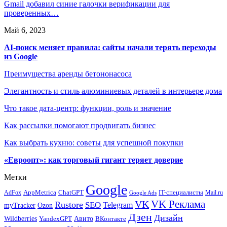
Gmail добавил синие галочки верификации для
проверенных…
Май 6, 2023
AI-поиск меняет правила: сайты начали терять переходы
из Google
Преимущества аренды бетононасоса
Элегантность и стиль алюминиевых деталей в интерьере дома
Что такое дата-центр: функции, роль и значение
Как рассылки помогают продвигать бизнес
Как выбрать кухню: советы для успешной покупки
«Евроопт»: как торговый гигант теряет доверие
Метки
Google
ChatGPT
IT-специалисты
AppMetrica
AdFox
Mail.ru
Google Ads
VK Реклама
VK
Rustore
SEO
Telegram
myTracker
Ozon
Дзен
Дизайн
Wildberries
Авито
ВКонтакте
YandexGPT