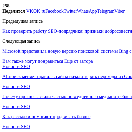
258
Поделится
VK
OK.ru
Facebook
Twitter
WhatsApp
Telegram
Viber
Предыдущая запись
Как проверить работу SEO-подрядчика: признаки добросовестн
Следующая запись
Microsoft представила новую версию поисковой системы Bing с
Вам также могут понравиться
Еще от автора
Новости SEO
AI-поиск меняет правила: сайты начали терять переходы из Goo
Новости SEO
Почему прогнозы стали частью повседневного медиапотребле
Новости SEO
Как рассылки помогают продвигать бизнес
Новости SEO