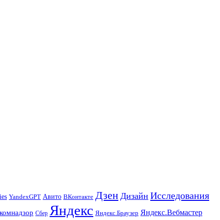
Дзен
Исследования
Дизайн
ies
Авито
ВКонтакте
YandexGPT
Яндекс
Яндекс.Вебмастер
комнадзор
Яндекс.Браузер
Сбер