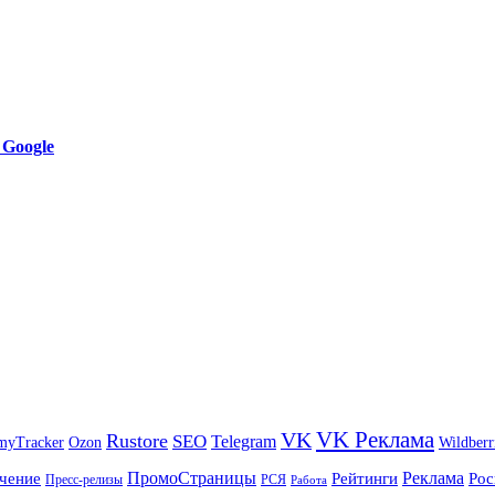
 Google
VK Реклама
VK
Rustore
SEO
Telegram
myTracker
Ozon
Wildberr
ПромоСтраницы
Реклама
чение
Рейтинги
Рос
Пресс-релизы
РСЯ
Работа