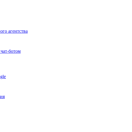
ого агентства
 чат-ботом
gle
ния