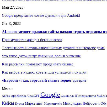
Май 27, 2023
Google представил новые функции для Android
Сен 9, 2022
AI-поиск меняет правила: сайты начали терять переходы из
Преимущества аренды бетононасоса
Элегантность и стиль алюминиевых деталей в интерьере дома
Что такое дата-центр: функции, роль и значение
Как рассылки помогают продвигать бизнес
Как выбрать кухню: советы для успешной покупки
«Евроопт»: как торговый гигант теряет доверие
Метки
Google
ChatGPT
IT-специалисты
AppMetrica
AdFox
Mail.ru
Google Ads
Кейсы
Минцифры
Маркетинг
Нейросети
Обу
Маркетплейс
Курсы