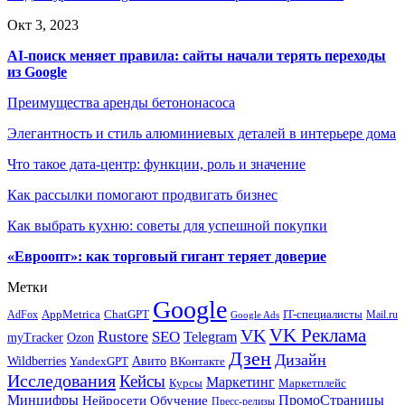
Окт 3, 2023
AI-поиск меняет правила: сайты начали терять переходы
из Google
Преимущества аренды бетононасоса
Элегантность и стиль алюминиевых деталей в интерьере дома
Что такое дата-центр: функции, роль и значение
Как рассылки помогают продвигать бизнес
Как выбрать кухню: советы для успешной покупки
«Евроопт»: как торговый гигант теряет доверие
Метки
Google
ChatGPT
IT-специалисты
AppMetrica
AdFox
Mail.ru
Google Ads
VK Реклама
VK
Rustore
SEO
Telegram
myTracker
Ozon
Дзен
Дизайн
Wildberries
Авито
ВКонтакте
YandexGPT
Исследования
Кейсы
Маркетинг
Маркетплейс
Курсы
Минцифры
ПромоСтраницы
Нейросети
Обучение
Пресс-релизы