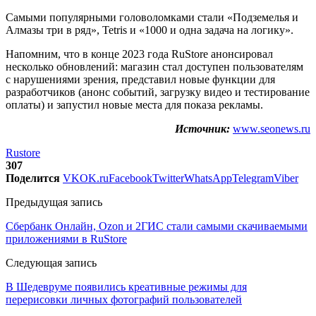
Самыми популярными головоломками стали «Подземелья и
Алмазы три в ряд», Tetris и «1000 и одна задача на логику».
Напомним, что в конце 2023 года RuStore анонсировал
несколько обновлений: магазин стал доступен пользователям
с нарушениями зрения, представил новые функции для
разработчиков (анонс событий, загрузку видео и тестирование
оплаты) и запустил новые места для показа рекламы.
Источник:
www.seonews.ru
Rustore
307
Поделится
VK
OK.ru
Facebook
Twitter
WhatsApp
Telegram
Viber
Предыдущая запись
Сбербанк Онлайн, Ozon и 2ГИС стали самыми скачиваемыми
приложениями в RuStore
Следующая запись
В Шедевруме появились креативные режимы для
перерисовки личных фотографий пользователей