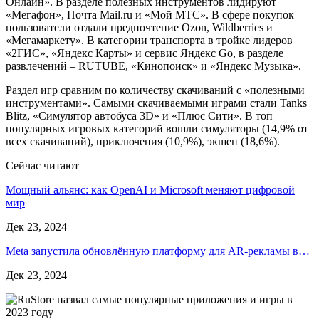
Онлайн». В разделе полезных инструментов лидируют
«Мегафон», Почта Mail.ru и «Мой МТС». В сфере покупок
пользователи отдали предпочтение Ozon, Wildberries и
«Мегамаркету». В категории транспорта в тройке лидеров
«2ГИС», «Яндекс Карты» и сервис Яндекс Go, в разделе
развлечений – RUTUBE, «Кинопоиск» и «Яндекс Музыка».
Раздел игр сравним по количеству скачиваний с «полезными
инструментами». Самыми скачиваемыми играми стали Tanks
Blitz, «Симулятор автобуса 3D» и «Плюс Сити». В топ
популярных игровых категорий вошли симуляторы (14,9% от
всех скачиваний), приключения (10,9%), экшен (18,6%).
Сейчас читают
Мощный альянс: как OpenAI и Microsoft меняют цифровой
мир
Дек 23, 2024
Meta запустила обновлённую платформу для AR-рекламы в…
Дек 23, 2024