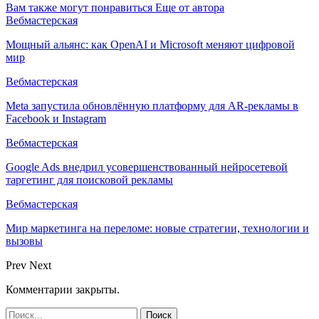
Вам также могут понравиться
Еще от автора
Вебмастерская
Мощный альянс: как OpenAI и Microsoft меняют цифровой
мир
Вебмастерская
Meta запустила обновлённую платформу для AR-рекламы в
Facebook и Instagram
Вебмастерская
Google Ads внедрил усовершенствованный нейросетевой
таргетинг для поисковой рекламы
Вебмастерская
Мир маркетинга на переломе: новые стратегии, технологии и
вызовы
Prev
Next
Комментарии закрыты.