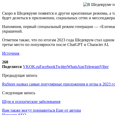
Скоро в Шедевруме появятся и другие креативные режимы, а 
будет делиться в приложении, социальных сетях и мессенджера
Напомним, первый специальный режим генерации — «Елочная и
украшений.
Отметим также, что по итогам 2023 года Шедеврум стал одни
третье место по популярности после ChatGPT и Character AI.
Источник
268
Поделится
VK
OK.ru
Facebook
Twitter
WhatsApp
Telegram
Viber
Предыдущая запись
RuStore назвал самые популярные приложения и игры в 2023 г
Следующая запись
Шум и психические заболевания
Вам также могут понравиться
Еще от автора
Новости SEO