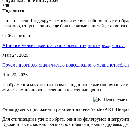
Опубликовано
Янв 27, 2024
268
Поделится
Пользователи Шедеврума смогут изменять собственные изобр
режимов, открывающих еще больше возможностей для творчест
Сейчас читают
AI-поиск меняет правила: сайты начали терять переходы из…
Май 24, 2026
Почему прогнозы стали частью повседневного медиапотребле
Янв 20, 2026
Изображения можно стилизовать под плюшевые или вязаные иг
атмосферу, неоновое свечение и красочные цветы.
Фильтрумы в приложении работают на базе YandexART. Нейросе
Для стилизации нужно выбрать один из фильтрумов и загрузит
Кроме того, их можно скачивать, чтобы отправлять друзьям, дел