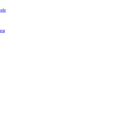
gle
ния