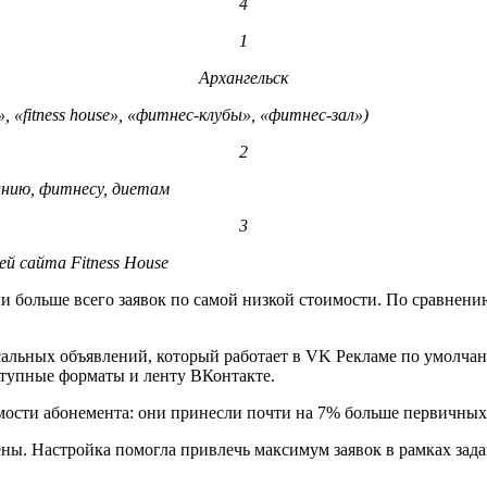
4
1
Архангельск
«fitness house», «фитнес-клубы», «фитнес-зал»)
2
нию, фитнесу, диетам
3
й сайта Fitness House
и больше всего заявок по самой низкой стоимости. По сравнени
сальных объявлений, который работает в VK Рекламе по умолчани
тупные форматы и ленту ВКонтакте.
имости абонемента: они принесли почти на 7% больше первичных 
. Настройка помогла привлечь максимум заявок в рамках задан