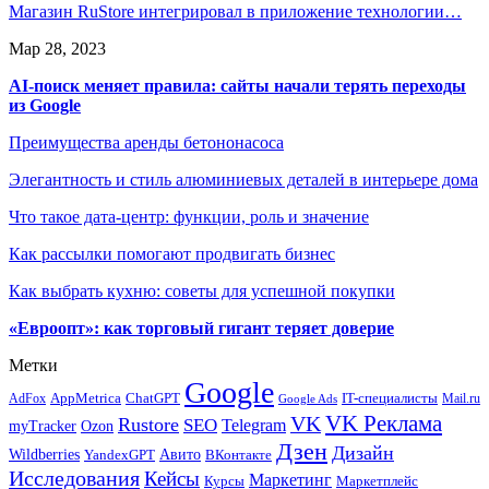
Магазин RuStore интегрировал в приложение технологии…
Мар 28, 2023
AI-поиск меняет правила: сайты начали терять переходы
из Google
Преимущества аренды бетононасоса
Элегантность и стиль алюминиевых деталей в интерьере дома
Что такое дата-центр: функции, роль и значение
Как рассылки помогают продвигать бизнес
Как выбрать кухню: советы для успешной покупки
«Евроопт»: как торговый гигант теряет доверие
Метки
Google
ChatGPT
IT-специалисты
AppMetrica
AdFox
Mail.ru
Google Ads
VK Реклама
VK
Rustore
SEO
Telegram
myTracker
Ozon
Дзен
Дизайн
Wildberries
Авито
ВКонтакте
YandexGPT
Исследования
Кейсы
Маркетинг
Маркетплейс
Курсы