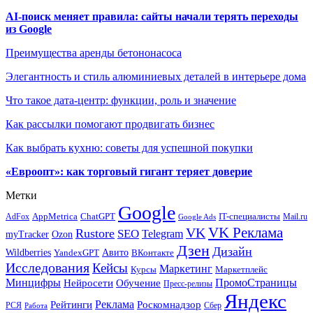
AI-поиск меняет правила: сайты начали терять переходы
из Google
Преимущества аренды бетононасоса
Элегантность и стиль алюминиевых деталей в интерьере дома
Что такое дата-центр: функции, роль и значение
Как рассылки помогают продвигать бизнес
Как выбрать кухню: советы для успешной покупки
«Евроопт»: как торговый гигант теряет доверие
Метки
Google
ChatGPT
IT-специалисты
AppMetrica
AdFox
Mail.ru
Google Ads
VK Реклама
VK
Rustore
SEO
Telegram
myTracker
Ozon
Дзен
Дизайн
Wildberries
Авито
ВКонтакте
YandexGPT
Исследования
Кейсы
Маркетинг
Маркетплейс
Курсы
Минцифры
ПромоСтраницы
Нейросети
Обучение
Пресс-релизы
Яндекс
Реклама
Рейтинги
Роскомнадзор
РСЯ
Сбер
Работа