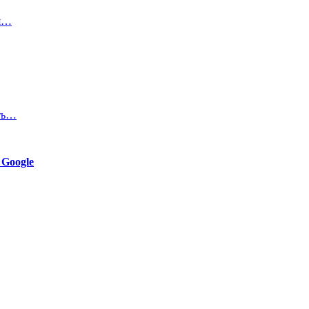
ия…
ять…
 Google