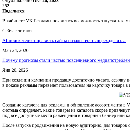
Опубликовано
Окт 26, 2023
252
Поделится
В кабинете VK Рекламы появилась возможность запускать кампа
Сейчас читают
AI-поиск меняет правила: сайты начали терять переходы из…
Май 24, 2026
Почему прогнозы стали частью повседневного медиапотребле
Янв 20, 2026
При создании кампании продавцу достаточно указать ссылку на
в показе рекламы переведет пользователя на карточку товара 
Создание каталога для рекламы и обновление ассортимента в
система определяет, какие товары из каталога скорее привлек
под все доступные места размещения в товарный баннер или ка
После запуска продвижения на новую аудиторию, для товаров 