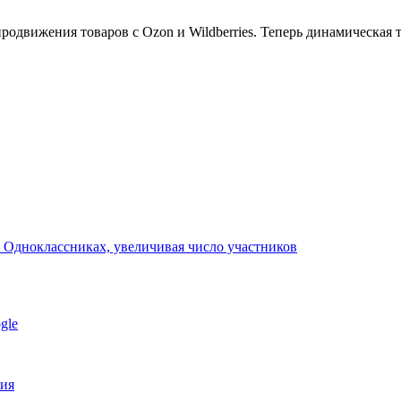
движения товаров с Ozon и Wildberries. Теперь динамическая т
 Одноклассниках, увеличивая число участников
gle
ния