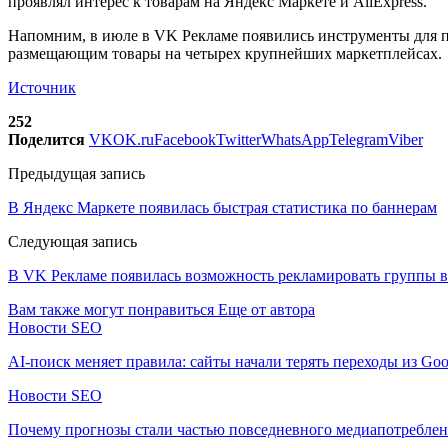
проявлял интерес к товарам на Яндекс Маркете и AliExpress.
Напомним, в июле в VK Рекламе появились инструменты для про
размещающим товары на четырех крупнейших маркетплейсах.
Источник
252
Поделится
VK
OK.ru
Facebook
Twitter
WhatsApp
Telegram
Viber
Предыдущая запись
В Яндекс Маркете появилась быстрая статистика по баннерам
Следующая запись
В VK Рекламе появилась возможность рекламировать группы в
Вам также могут понравиться
Еще от автора
Новости SEO
AI-поиск меняет правила: сайты начали терять переходы из Goo
Новости SEO
Почему прогнозы стали частью повседневного медиапотребле