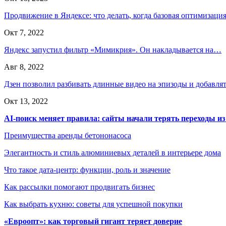
Продвижение в Яндексе: что делать, когда базовая оптимизац
Окт 7, 2022
Яндекс запустил фильтр «Мимикрия». Он накладывается на…
Авг 8, 2022
Дзен позволил разбивать длинные видео на эпизоды и добавл
Окт 13, 2022
AI-поиск меняет правила: сайты начали терять переходы из
Преимущества аренды бетононасоса
Элегантность и стиль алюминиевых деталей в интерьере дома
Что такое дата-центр: функции, роль и значение
Как рассылки помогают продвигать бизнес
Как выбрать кухню: советы для успешной покупки
«Евроопт»: как торговый гигант теряет доверие