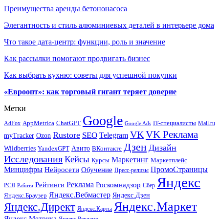
Преимущества аренды бетононасоса
Элегантность и стиль алюминиевых деталей в интерьере дома
Что такое дата-центр: функции, роль и значение
Как рассылки помогают продвигать бизнес
Как выбрать кухню: советы для успешной покупки
«Евроопт»: как торговый гигант теряет доверие
Метки
Google
ChatGPT
IT-специалисты
AppMetrica
AdFox
Mail.ru
Google Ads
VK Реклама
VK
Rustore
SEO
Telegram
myTracker
Ozon
Дзен
Дизайн
Wildberries
Авито
ВКонтакте
YandexGPT
Исследования
Кейсы
Маркетинг
Маркетплейс
Курсы
Минцифры
ПромоСтраницы
Нейросети
Обучение
Пресс-релизы
Яндекс
Реклама
Рейтинги
Роскомнадзор
РСЯ
Сбер
Работа
Яндекс.Вебмастер
Яндекс.Браузер
Яндекс.Дзен
Яндекс.Маркет
Яндекс.Директ
Яндекс.Карты
Яндекс.Метрика