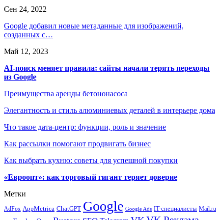
Сен 24, 2022
Google добавил новые метаданные для изображений,
созданных с…
Май 12, 2023
AI-поиск меняет правила: сайты начали терять переходы
из Google
Преимущества аренды бетононасоса
Элегантность и стиль алюминиевых деталей в интерьере дома
Что такое дата-центр: функции, роль и значение
Как рассылки помогают продвигать бизнес
Как выбрать кухню: советы для успешной покупки
«Евроопт»: как торговый гигант теряет доверие
Метки
Google
ChatGPT
IT-специалисты
AppMetrica
AdFox
Mail.ru
Google Ads
VK Реклама
VK