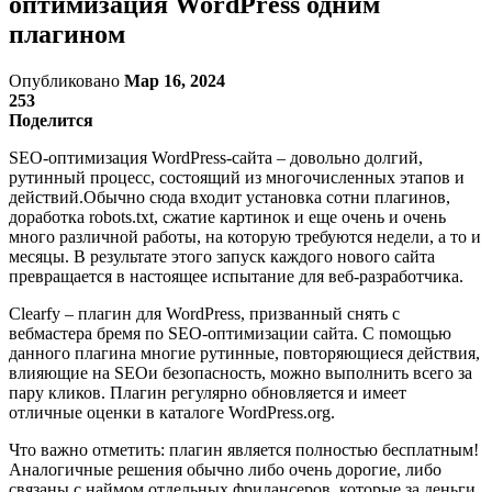
оптимизация WordPress одним
плагином
Опубликовано
Мар 16, 2024
253
Поделится
SEO-оптимизация WordPress-сайта – довольно долгий,
рутинный процесс, состоящий из многочисленных этапов и
действий.Обычно сюда входит установка сотни плагинов,
доработка robots.txt, сжатие картинок и еще очень и очень
много различной работы, на которую требуются недели, а то и
месяцы. В результате этого запуск каждого нового сайта
превращается в настоящее испытание для веб-разработчика.
Clearfy – плагин для WordPress, призванный снять с
вебмастера бремя по SEO-оптимизации сайта. С помощью
данного плагина многие рутинные, повторяющиеся действия,
влияющие на SEOи безопасность, можно выполнить всего за
пару кликов. Плагин регулярно обновляется и имеет
отличные оценки в каталоге WordPress.org.
Что важно отметить: плагин является полностью бесплатным!
Аналогичные решения обычно либо очень дорогие, либо
связаны с наймом отдельных фрилансеров, которые за деньги