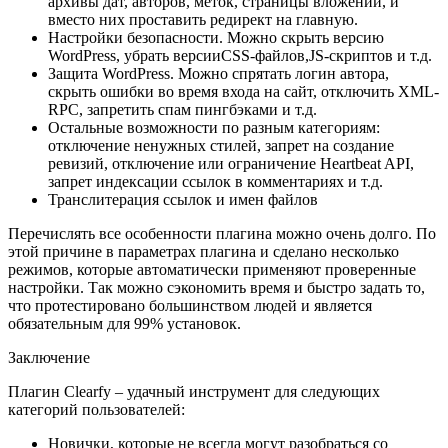
архивы дат, авторов, меток, страницы вложений, и
вместо них проставить редирект на главную.
Настройки безопасности. Можно скрыть версию
WordPress, убрать версииCSS-файлов,JS-скриптов и т.д.
Защита WordPress. Можно спрятать логин автора,
скрыть ошибки во время входа на сайт, отключить XML-
RPC, запретить спам пингбэками и т.д.
Остальные возможности по разным категориям:
отключение ненужных стилей, запрет на создание
ревизий, отключение или ограничение Heartbeat API,
запрет индексации ссылок в комментариях и т.д.
Транслитерация ссылок и имен файлов
Перечислять все особенности плагина можно очень долго. По
этой причине в параметрах плагина и сделано несколько
режимов, которые автоматически применяют проверенные
настройки. Так можно сэкономить время и быстро задать то,
что протестировано большинством людей и является
обязательным для 99% установок.
Заключение
Плагин Clearfy – удачный инструмент для следующих
категорий пользователей:
Новички, которые не всегда могут разобраться со