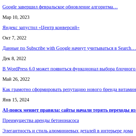
Google завершил февральское обновление алгоритма…
Мар 10, 2023
Яндекс запустил «Центр конверсий»
Окт 7, 2022
Данные по Subscribe with Google начнут учитываться в Search…
Дек 8, 2022
В WordPress 6.0 может появиться функционал выбора блочног
Май 26, 2022
Как грамотно сформировать репутацию нового бренда витам
Янв 15, 2024
AI-поиск меняет правила: сайты начали терять переходы из
Преимущества аренды бетононасоса
Элегантность и стиль алюминиевых деталей в интерьере дома