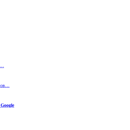
о…
инов…
 Google