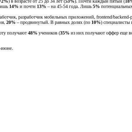
72%
) в возрасте от 25 до 34 лет (
53%
). Почти каждый пятый (
18
 лишь
14%
и почти
13%
– на 45-54 года. Лишь
5%
потенциальных 
аботчик, разработчик мобильных приложений, frontend/backend-
ия,
20%
– продвинутый. В равных долях (по
10%
) специалисты
боту получают
48%
учеников (
35%
из них получают оффер еще в
-июне.