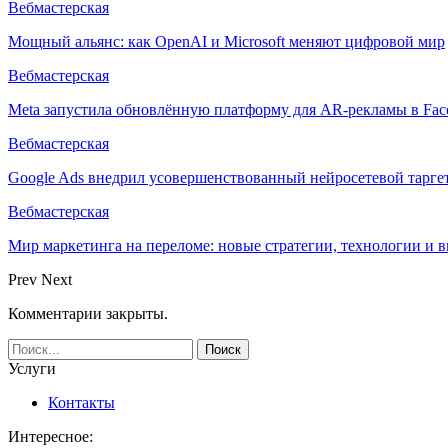
Вебмастерская
Мощный альянс: как OpenAI и Microsoft меняют цифровой мир
Вебмастерская
Meta запустила обновлённую платформу для AR-рекламы в Face
Вебмастерская
Google Ads внедрил усовершенствованный нейросетевой тарге
Вебмастерская
Мир маркетинга на переломе: новые стратегии, технологии и 
Prev
Next
Комментарии закрыты.
Услуги
Контакты
Интересное: