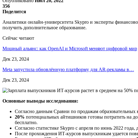
Опубликовано
Июл 20, 2022
356
Поделится
Аналитики онлайн-университета Skypro и эксперты финансовог
получить дополнительное образование.
Сейчас читают
Мощный альянс: как OpenAI и Microsoft меняют цифровой мир
Дек 23, 2024
Meta запустила обновлённую платформу для AR-рекламы в…
Дек 23, 2024
Основные выводы исследования:
Согласно данным Сравни по продажам образовательных к
20%
потенциальных айтишников готовы потратить на доп
бесплатно.
Согласно статистике Skypro c апреля по июнь 2022 года,
После прохождения ИТ-курсов выпускникам удается повы