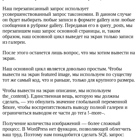
Наш перезаписанный запрос использует
усовершенствованный запрос таксономии. В данном случае
он будет выбирать любые записи в формате gallery или любые
сообщения в рубрике gallery. Передавая его в query_posts, мы
перезапишем наш запрос основной страницы, и, таким
образом, наш основной цикл выведет на экран только записи
из галереи.
После этого останется лишь вопрос, что мы хотим вывести на
экран.
Наш основной цикл является довольно простым. Чтобы
вывести на экран featured image, мы используем по существу
тот же самый код, что и раньше, только для крупного размера.
Чтобы вывести на экран описание, мы используем
the_content(). Единственная вещь, которую мы должны
сделать, — это обнулить значение глобальной переменной
$more, чтобы воспрепятствовать выводу полной галереи и
ограничиться выводом ее части до тега !–more–.
Получение количества изображений — более сложный
процесс. В WordPress нет функции, позволяющей облегчить
ваш труд. Поэтому нам понадобится сделать SQL запрос: