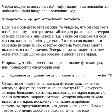
Чтобы получить доступ к этой информации, вам понадобится
добавить в файл image.php следующий код:
$imagemeta = wp_get_attachment_metadata();
Если вы исследуете этот массив, то увидите, что он содержит
в себе ширину, высоту, имена файлов для различных размеров
сгенерированных миниатюр и т.д. Также он содержит в себе
массив, названный «image_meta». Этот массив включает в
себе всю информацию, которую система WordPress смогла
вытащить из изображения. Теперь, когда вы знаете это, нам
останется лишь должным образом вывести ее на экран.
К примеру, чтобы вывести на экран название фотокамеры,
нам понадобится следующий код:
if ($imageme
Существуют и другие параметры фотокамеры, такие как
апертура, фокусное расстояние, параметры ISO и скорость
затвора. Большинство из них выводится на экран напрямую,
за исключением скорости затвора, которую обычно тяжело
вывести на экран, поскольку она является дробным
значением, представленным как десятичное число. Нам же
требуется именно дробное представление, поэтому