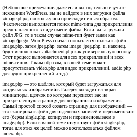
(Небольшое примечание: даже если вы тщательно изучите
исходники WordPress, вы не найдете в них загрузки файла
«image.php», поскольку она происходит иным образом.
Фактически выполняется поиск mime-типа для прикрепления,
представленного в виде имени файла. Если вы загружали
файл JPG, то в таком случае mime-тип будет задан как
«image/jpeg». WordPress сначала попытается отыскать файл
image.php, затем jpeg.php, затем image_jpeg.php, и, наконец,
будет использовать attachment.php как универсальную основу.
Этот процесс выполняется для всех прикреплений и всех
mime-типов. Таким образом, в вашей теме может
присутствовать video.php для видео прикреплений, audio.php
для аудио прикреплений и т.д.)
image.php — это шаблон, который будет загружаться для
«отдельных изображений». Галерея выводит на экран
миниатюры, щелчок по которым перенесет вас на
прикрепленную страницу для выбранного изображения.
Самый простой способ создать страницу для изображений —
это скопировать файл для отдельных записей и переименовать
его (берем single.php, копируем и переименовываем в
image.php). Если в вашей теме отсутствует файл single.php,
тогда для этих же целей можно воспользоваться файлом
index.php.