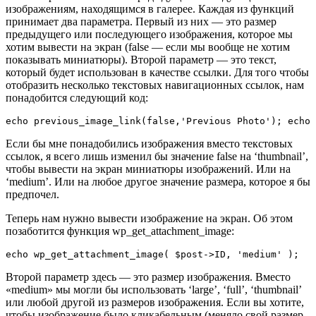
изображениям, находящимся в галерее. Каждая из функций
принимает два параметра. Первый из них — это размер
предыдущего или последующего изображения, которое мы
хотим вывести на экран (false — если мы вообще не хотим
показывать миниатюры). Второй параметр — это текст,
который будет использован в качестве ссылки. Для того чтобы
отобразить несколько текстовых навигационных ссылок, нам
понадобится следующий код:
echo previous_image_link(false,'Previous Photo'); echo 
Если бы мне понадобились изображения вместо текстовых
ссылок, я всего лишь изменил бы значение false на ‘thumbnail’,
чтобы вывести на экран миниатюры изображений. Или на
‘medium’. Или на любое другое значение размера, которое я бы
предпочел.
Теперь нам нужно вывести изображение на экран. Об этом
позаботится функция wp_get_attachment_image:
echo wp_get_attachment_image( $post->ID, 'medium' ); 
Второй параметр здесь — это размер изображения. Вместо
«medium» мы могли бы использовать ‘large’, ‘full’, ‘thumbnail’
или любой другой из размеров изображения. Если вы хотите,
чтобы изображение было кликабельным (меняло свой размер