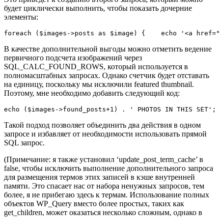
будет циклически выполнить, чтобы показать дочерние
элементы:
foreach ($images->po
В качестве дополнительной выгоды можно отметить ведение
первичного подсчета изображений через
SQL_CALC_FOUND_ROWS, который используется в
полномасштабных запросах. Однако счетчик будет отставать
на единицу, поскольку мы исключили featured thumbnail.
Поэтому, мне необходимо добавить следующий код:
echo ($images->found_posts+1) . ' PHOTOS IN THIS SET';
Такой подход позволяет объединить два действия в одном
запросе и избавляет от необходимости использовать прямой
SQL запрос.
(Примечание: я также установил ‘update_post_term_cache’ в
false, чтобы исключить выполнение дополнительного запроса
для размещения термов этих записей в кэше внутренней
памяти. Это спасает нас от набора ненужных запросов, тем
более, я не прибегаю здесь к термам. Использование полных
объектов WP_Query вместо более простых, таких как
get_children, может оказаться несколько сложным, однако в