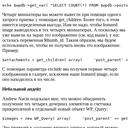
echo $wpdb->get_var( "SELECT COUNT(*) FROM $wpdb->posts
Четыре миниатюры вы можете вывести при помощи одного
хитрого приема: с помощью get_children. Более того, в этом
имеется определенная выгода. Нам не надо, чтобы featured
image выводилось в тех четырех миниатюрах. А поскольку мы
уже вывели на экран это изображение (см. код выше), у нас
осталась переменная $thumb_id. Таким образом, мы будем
использовать ее, чтобы не получить вновь это изображение.
Пример:
С помощью параметра exclude мы получим первые четыре
изображения в галерее, исключив наше featured image, если
оно находилось в их числе.
Небольшой апдейт
Andrew Nacin подсказал мне, что можно объединить
получение тех четырех дочерних элементов и счетчика
прикреплений в отдельный новый объект WP_Query:
$images = new WP_Query( array(     'post_parent' => get
Это приведет к созданию второго запроса, который можно