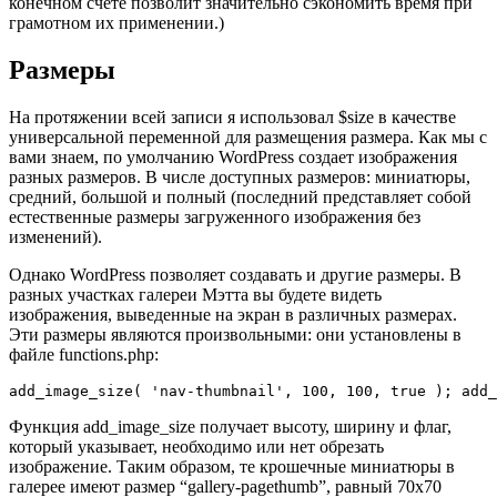
конечном счете позволит значительно сэкономить время при
грамотном их применении.)
Размеры
На протяжении всей записи я использовал $size в качестве
универсальной переменной для размещения размера. Как мы с
вами знаем, по умолчанию WordPress создает изображения
разных размеров. В числе доступных размеров: миниатюры,
средний, большой и полный (последний представляет собой
естественные размеры загруженного изображения без
изменений).
Однако WordPress позволяет создавать и другие размеры. В
разных участках галереи Мэтта вы будете видеть
изображения, выведенные на экран в различных размерах.
Эти размеры являются произвольными: они установлены в
файле functions.php:
add_image_size( 'nav-thumbnail', 100, 100, true ); add_
Функция add_image_size получает высоту, ширину и флаг,
который указывает, необходимо или нет обрезать
изображение. Таким образом, те крошечные миниатюры в
галерее имеют размер “gallery-pagethumb”, равный 70х70