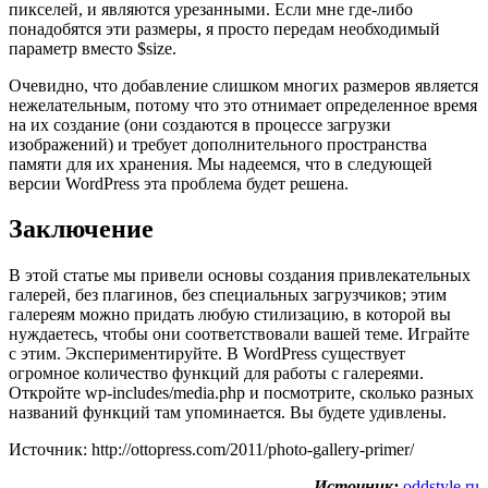
пикселей, и являются урезанными. Если мне где-либо
понадобятся эти размеры, я просто передам необходимый
параметр вместо $size.
Очевидно, что добавление слишком многих размеров является
нежелательным, потому что это отнимает определенное время
на их создание (они создаются в процессе загрузки
изображений) и требует дополнительного пространства
памяти для их хранения. Мы надеемся, что в следующей
версии WordPress эта проблема будет решена.
Заключение
В этой статье мы привели основы создания привлекательных
галерей, без плагинов, без специальных загрузчиков; этим
галереям можно придать любую стилизацию, в которой вы
нуждаетесь, чтобы они соответствовали вашей теме. Играйте
с этим. Экспериментируйте. В WordPress существует
огромное количество функций для работы с галереями.
Откройте wp-includes/media.php и посмотрите, сколько разных
названий функций там упоминается. Вы будете удивлены.
Источник: http://ottopress.com/2011/photo-gallery-primer/
Источник:
oddstyle.ru