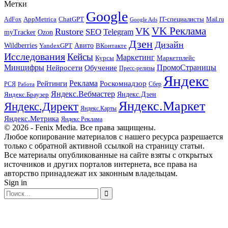
Метки
Google
ChatGPT
IT-специалисты
AppMetrica
AdFox
Mail.ru
Google Ads
VK Реклама
VK
Rustore
SEO
Telegram
myTracker
Ozon
Дзен
Дизайн
Wildberries
Авито
ВКонтакте
YandexGPT
Исследования
Кейсы
Маркетинг
Маркетплейс
Курсы
Минцифры
ПромоСтраницы
Нейросети
Обучение
Пресс-релизы
Яндекс
Реклама
Рейтинги
Роскомнадзор
РСЯ
Сбер
Работа
Яндекс.Вебмастер
Яндекс.Браузер
Яндекс.Дзен
Яндекс.Маркет
Яндекс.Директ
Яндекс.Карты
Яндекс.Метрика
Яндекс Реклама
© 2026 - Fenix Media. Все права защищены.
Любое копирование материалов с нашего ресурса разрешается
только с обратной активной ссылкой на страницу статьи.
Все материалы опубликованные на сайте взяты с открытых
источников и других порталов интернета, все права на
авторство принадлежат их законным владельцам.
Sign in