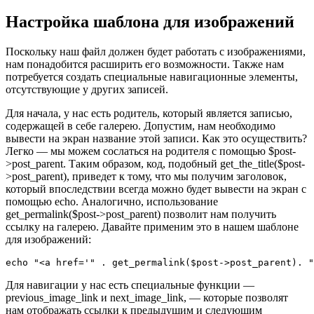
Настройка шаблона для изображений
Поскольку наш файл должен будет работать с изображениями,
нам понадобится расширить его возможности. Также нам
потребуется создать специальные навигационные элементы,
отсутствующие у других записей.
Для начала, у нас есть родитель, который является записью,
содержащей в себе галерею. Допустим, нам необходимо
вывести на экран название этой записи. Как это осуществить?
Легко — мы можем сослаться на родителя с помощью $post-
>post_parent. Таким образом, код, подобный get_the_title($post-
>post_parent), приведет к тому, что мы получим заголовок,
который впоследствии всегда можно будет вывести на экран с
помощью echo. Аналогично, использование
get_permalink($post->post_parent) позволит нам получить
ссылку на галерею. Давайте применим это в нашем шаблоне
для изображений:
echo "<a href='" . get_permalink($post->post_parent). "
Для навигации у нас есть специальные функции —
previous_image_link и next_image_link, — которые позволят
нам отображать ссылки к предыдущим и следующим