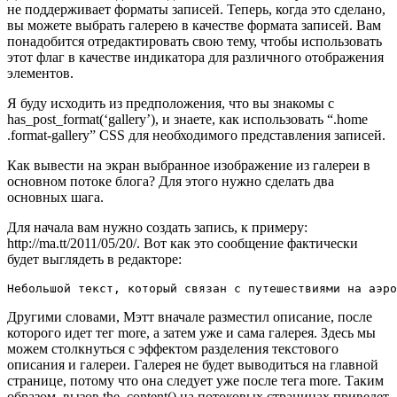
не поддерживает форматы записей. Теперь, когда это сделано,
вы можете выбрать галерею в качестве формата записей. Вам
понадобится отредактировать свою тему, чтобы использовать
этот флаг в качестве индикатора для различного отображения
элементов.
Я буду исходить из предположения, что вы знакомы с
has_post_format(‘gallery’), и знаете, как использовать “.home
.format-gallery” CSS для необходимого представления записей.
Как вывести на экран выбранное изображение из галереи в
основном потоке блога? Для этого нужно сделать два
основных шага.
Для начала вам нужно создать запись, к примеру:
http://ma.tt/2011/05/20/. Вот как это сообщение фактически
будет выглядеть в редакторе:
Небольшой текст, который связан с путешествиями на аэро
Другими словами, Мэтт вначале разместил описание, после
которого идет тег more, а затем уже и сама галерея. Здесь мы
можем столкнуться с эффектом разделения текстового
описания и галереи. Галерея не будет выводиться на главной
странице, потому что она следует уже после тега more. Таким
образом, вызов the_content() на потоковых страницах приведет