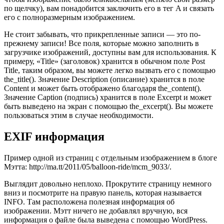
по щелчку), вам понадобится заключить его в тег A и связать
его с полноразмерным изображением.
Не стоит забывать, что прикрепленные записи — это по-
прежнему записи! Все поля, которые можно заполнить в
загрузчике изображений, доступны вам для использования. К
примеру, «Title» (заголовок) хранится в обычном поле Post
Title, таким образом, вы можете легко вызвать его с помощью
the_title(). Значение Description (описание) хранится в поле
Content и может быть отображено благодаря the_content().
Значение Caption (подпись) хранится в поле Excerpt и может
быть выведено на экран с помощью the_excerpt(). Вы можете
пользоваться этим в случае необходимости.
EXIF информация
Пример одной из страниц с отдельным изображением в блоге
Мэтта: http://ma.tt/2011/05/balloon-ride/mcm_9033/.
Выглядит довольно неплохо. Прокрутите страницу немного
вниз и посмотрите на правую панель, которая называется
INFO. Там расположена полезная информация об
изображении. Мэтт ничего не добавлял вручную, вся
информация о файле была выведена с помощью WordPress.