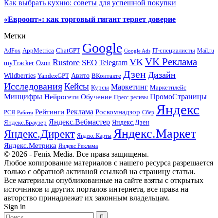
Как выбрать кухню: советы для успешной покупки
«Евроопт»: как торговый гигант теряет доверие
Метки
Google
ChatGPT
IT-специалисты
AppMetrica
AdFox
Mail.ru
Google Ads
VK Реклама
VK
Rustore
SEO
Telegram
myTracker
Ozon
Дзен
Дизайн
Wildberries
Авито
ВКонтакте
YandexGPT
Исследования
Кейсы
Маркетинг
Маркетплейс
Курсы
Минцифры
ПромоСтраницы
Нейросети
Обучение
Пресс-релизы
Яндекс
Реклама
Рейтинги
Роскомнадзор
РСЯ
Сбер
Работа
Яндекс.Вебмастер
Яндекс.Браузер
Яндекс.Дзен
Яндекс.Маркет
Яндекс.Директ
Яндекс.Карты
Яндекс.Метрика
Яндекс Реклама
© 2026 - Fenix Media. Все права защищены.
Любое копирование материалов с нашего ресурса разрешается
только с обратной активной ссылкой на страницу статьи.
Все материалы опубликованные на сайте взяты с открытых
источников и других порталов интернета, все права на
авторство принадлежат их законным владельцам.
Sign in