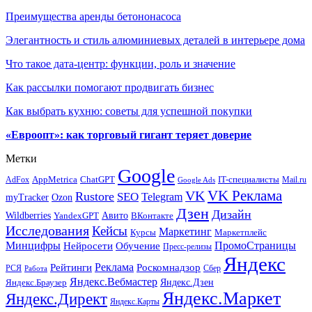
Преимущества аренды бетононасоса
Элегантность и стиль алюминиевых деталей в интерьере дома
Что такое дата-центр: функции, роль и значение
Как рассылки помогают продвигать бизнес
Как выбрать кухню: советы для успешной покупки
«Евроопт»: как торговый гигант теряет доверие
Метки
Google
ChatGPT
IT-специалисты
AppMetrica
AdFox
Mail.ru
Google Ads
VK Реклама
VK
Rustore
SEO
Telegram
myTracker
Ozon
Дзен
Дизайн
Wildberries
Авито
ВКонтакте
YandexGPT
Исследования
Кейсы
Маркетинг
Маркетплейс
Курсы
Минцифры
ПромоСтраницы
Нейросети
Обучение
Пресс-релизы
Яндекс
Реклама
Рейтинги
Роскомнадзор
РСЯ
Сбер
Работа
Яндекс.Вебмастер
Яндекс.Браузер
Яндекс.Дзен
Яндекс.Маркет
Яндекс.Директ
Яндекс.Карты